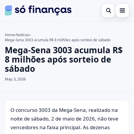
Open search
Cartões de crédito
Home
›
Notícias
›
Mega-Sena 3003 acumula R$ 8 milhões após sorteio de sábado
Search the site
Empréstimos
×
Mega-Sena 3003 acumula R$
Search for:
Investimentos
8 milhões após sorteio de
sábado
Press Enter to search or ESC to close.
May 3, 2026
O concurso 3003 da Mega-Sena, realizado na
noite de sábado, 2 de maio de 2026, não teve
vencedores na faixa principal. As dezenas