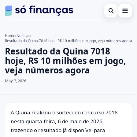
Open search
Cartões de crédito
Home
›
Notícias
›
Resultado da Quina 7018 hoje, R$ 10 milhões em jogo, veja números agora
Search the site
Empréstimos
×
Resultado da Quina 7018
Search for:
Investimentos
hoje, R$ 10 milhões em jogo,
veja números agora
Press Enter to search or ESC to close.
May 7, 2026
A Quina realizou o sorteio do concurso 7018
nesta quarta-feira, 6 de maio de 2026,
trazendo o resultado já disponível para