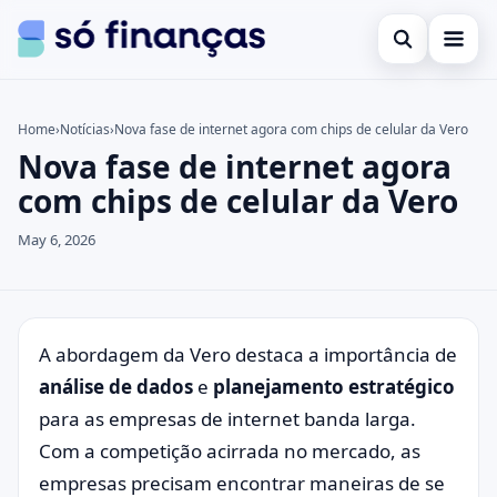
Open search
Cartões de crédito
Home
›
Notícias
›
Nova fase de internet agora com chips de celular da Vero
Nova fase de internet agora
Search the site
Empréstimos
×
com chips de celular da Vero
Search for:
Investimentos
May 6, 2026
Press Enter to search or ESC to close.
A abordagem da Vero destaca a importância de
análise de dados
e
planejamento estratégico
para as empresas de internet banda larga.
Com a competição acirrada no mercado, as
empresas precisam encontrar maneiras de se