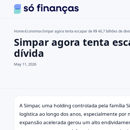
Home
›
Economia
›
Simpar agora tenta escapar de R$ 40,7 bilhões de dívi
Simpar agora tenta esca
Search the site
Search for:
dívida
Press Enter to search or ESC to close.
May 11, 2026
A Simpar, uma holding controlada pela família 
logística ao longo dos anos, especialmente por 
expansão acelerada gerou um alto endividament