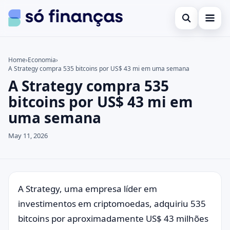
Open search
Cartões de crédito
Home
›
Economia
›
A Strategy compra 535 bitcoins por US$ 43 mi em uma semana
Search the site
Empréstimos
×
A Strategy compra 535
Search for:
Investimentos
bitcoins por US$ 43 mi em
uma semana
Press Enter to search or ESC to close.
May 11, 2026
A Strategy, uma empresa líder em
investimentos em criptomoedas, adquiriu 535
bitcoins por aproximadamente US$ 43 milhões