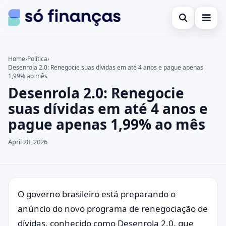
Open search
Cartões de crédito
Home
›
Política
›
Desenrola 2.0: Renegocie suas dívidas em até 4 anos e pague apenas
Search the site
Empréstimos
×
1,99% ao mês
Desenrola 2.0: Renegocie
Search for:
Investimentos
suas dívidas em até 4 anos e
Press Enter to search or ESC to close.
pague apenas 1,99% ao mês
April 28, 2026
O governo brasileiro está preparando o
anúncio do novo programa de renegociação de
dívidas, conhecido como Desenrola 2.0, que