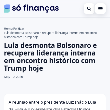
Open search
Cartões de crédito
Home
›
Política
›
Lula desmonta Bolsonaro e recupera liderança interna em encontro
Search the site
Empréstimos
×
histórico com Trump hoje
Lula desmonta Bolsonaro e
Search for:
Investimentos
recupera liderança interna
Press Enter to search or ESC to close.
em encontro histórico com
Trump hoje
May 10, 2026
A reunião entre o presidente Luiz Inácio Lula
da Silva e o presidente dos Estados Unidos,