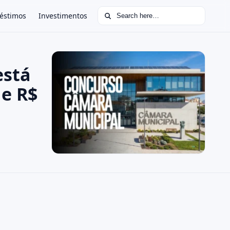
Search for:
éstimos
Investimentos
está
de R$