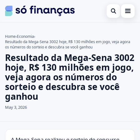
Open search
Cartões de crédito
Home
›
Economia
›
Resultado da Mega-Sena 3002 hoje, R$ 130 milhões em jogo, veja agora
Search the site
Empréstimos
×
os números do sorteio e descubra se você ganhou
Resultado da Mega-Sena 3002
Search for:
Investimentos
hoje, R$ 130 milhões em jogo,
Press Enter to search or ESC to close.
veja agora os números do
sorteio e descubra se você
ganhou
May 3, 2026
A Mega-Sena realizou o sorteio do concurso