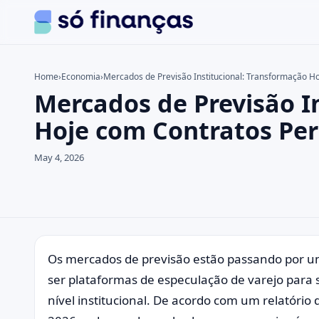
Home
›
Economia
›
Mercados de Previsão Institucional: Transformação H
Mercados de Previsão I
Search the site
Search for:
Hoje com Contratos Per
Press Enter to search or ESC to close.
May 4, 2026
Os mercados de previsão estão passando por um
ser plataformas de especulação de varejo para 
nível institucional. De acordo com um relatório