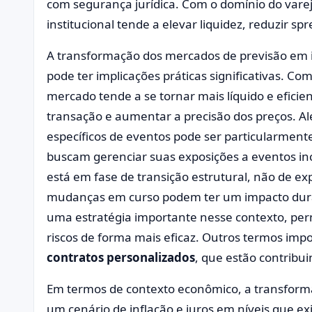
com segurança jurídica. Com o domínio do vare
institucional tende a elevar liquidez, reduzir sp
A transformação dos mercados de previsão em i
pode ter implicações práticas significativas. Com
mercado tende a se tornar mais líquido e eficie
transação e aumentar a precisão dos preços. Alé
específicos de eventos pode ser particularmente
buscam gerenciar suas exposições a eventos in
está em fase de transição estrutural, não de e
mudanças em curso podem ter um impacto du
uma estratégia importante nesse contexto, per
riscos de forma mais eficaz. Outros termos imp
contratos personalizados
, que estão contribu
Em termos de contexto econômico, a transform
um cenário de inflação e juros em níveis que e