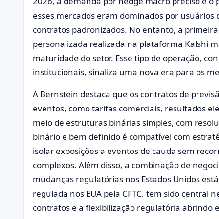
2026, a demanda por hedge macro preciso é o p
esses mercados eram dominados por usuários 
contratos padronizados. No entanto, a primeira
personalizada realizada na plataforma Kalshi 
maturidade do setor. Esse tipo de operação, co
institucionais, sinaliza uma nova era para os m
A Bernstein destaca que os contratos de previs
eventos, como tarifas comerciais, resultados el
meio de estruturas binárias simples, com resoluç
binário e bem definido é compatível com estrat
isolar exposições a eventos de cauda sem recorr
complexos. Além disso, a combinação de negoci
mudanças regulatórias nos Estados Unidos está 
regulada nos EUA pela CFTC, tem sido central 
contratos e a flexibilização regulatória abrind