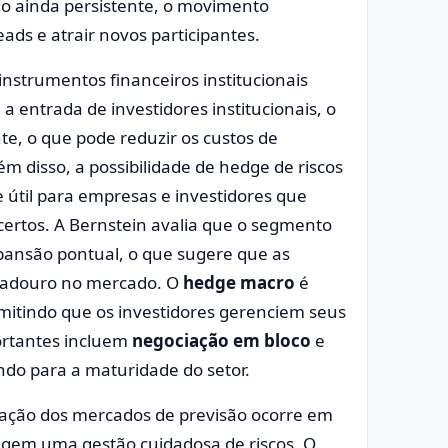
jo ainda persistente, o movimento
reads e atrair novos participantes.
nstrumentos financeiros institucionais
 a entrada de investidores institucionais, o
nte, o que pode reduzir os custos de
m disso, a possibilidade de hedge de riscos
 útil para empresas e investidores que
certos. A Bernstein avalia que o segmento
xpansão pontual, o que sugere que as
radouro no mercado. O
hedge macro
é
mitindo que os investidores gerenciem seus
ortantes incluem
negociação em bloco
e
indo para a maturidade do setor.
ação dos mercados de previsão ocorre em
xigem uma gestão cuidadosa de riscos. O