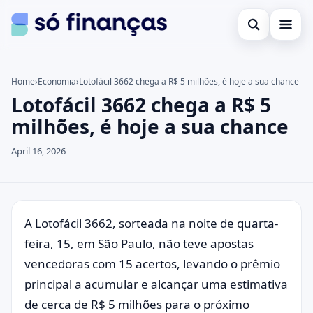
Open search
Cartões de crédito
Home
›
Economia
›
Lotofácil 3662 chega a R$ 5 milhões, é hoje a sua chance
Lotofácil 3662 chega a R$ 5
Search the site
Empréstimos
×
milhões, é hoje a sua chance
Search for:
Investimentos
April 16, 2026
Press Enter to search or ESC to close.
A Lotofácil 3662, sorteada na noite de quarta-
feira, 15, em São Paulo, não teve apostas
vencedoras com 15 acertos, levando o prêmio
principal a acumular e alcançar uma estimativa
de cerca de R$ 5 milhões para o próximo