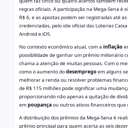
quem faz cinco ou quatro acertos também rece
regras oficiais. A participação na Mega-Sena é s
R$ 6, e as apostas podem ser registradas até as 
credenciadas, pelo site oficial das Loterias Caixa
Android e iOS.
No contexto econômico atual, com a
inflação
em
possibilidade de ganhar um prêmio milionário
chama a atenção de muitas pessoas. Com o mer
como o aumento do
desemprego
em alguns set
melhorar a renda ou resolver problemas fina
de R$ 115 milhões pode significar uma mudança
proporcionando não apenas a quitação de dívida
em
poupança
ou outros ativos financeiros que
A distribuição dos prêmios da Mega-Sena é reali
prêmio principal para quem acerta as seis dez