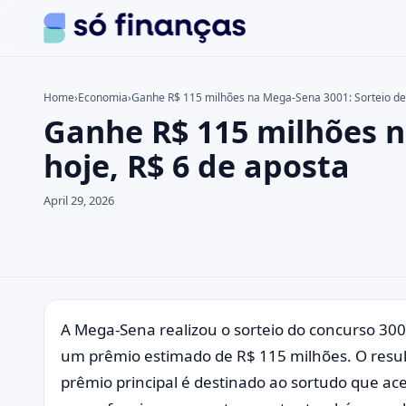
Home
›
Economia
›
Ganhe R$ 115 milhões na Mega-Sena 3001: Sorteio de 
Ganhe R$ 115 milhões n
Search the site
Search for:
hoje, R$ 6 de aposta
Press Enter to search or ESC to close.
April 29, 2026
A Mega-Sena realizou o sorteio do concurso 3001
um prêmio estimado de R$ 115 milhões. O result
prêmio principal é destinado ao sortudo que ace