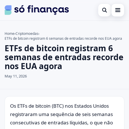
Open search
Cartões de crédito
Home
›
Criptomoedas
›
ETFs de bitcoin registram 6 semanas de entradas recorde nos EUA agora
Search the site
Empréstimos
×
ETFs de bitcoin registram 6
Search for:
Investimentos
semanas de entradas recorde
nos EUA agora
Press Enter to search or ESC to close.
May 11, 2026
Os ETFs de bitcoin (BTC) nos Estados Unidos
registraram uma sequência de seis semanas
consecutivas de entradas líquidas, o que não