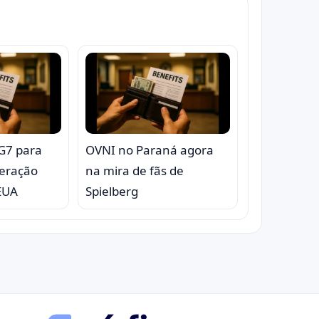
 G7 para
OVNI no Paraná agora
eração
na mira de fãs de
 EUA
Spielberg