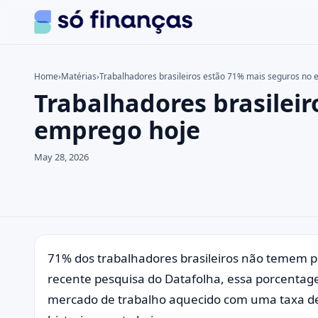
Home
›
Matérias
›
Trabalhadores brasileiros estão 71% mais seguros no
Trabalhadores brasilei
Search the site
Search for:
emprego hoje
Press Enter to search or ESC to close.
May 28, 2026
71% dos trabalhadores brasileiros não temem 
recente pesquisa do Datafolha, essa porcentag
mercado de trabalho aquecido com uma taxa de