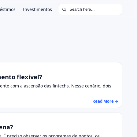
Search for:
éstimos
Investimentos
ento flexível?
ente com a ascensão das fintechs. Nesse cenário, dois
Read More →
pena?
. É preciso observar os programas de pontos, os