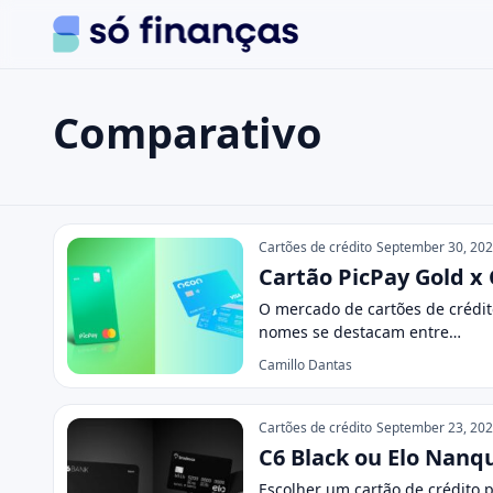
Comparativo
Search the site
Search for:
Comparativo
Press Enter to search or ESC to close.
Cartões de crédito
September 30, 20
Cartão PicPay Gold x
O mercado de cartões de crédit
nomes se destacam entre…
Camillo Dantas
Cartões de crédito
September 23, 20
C6 Black ou Elo Nanq
Escolher um cartão de crédito 