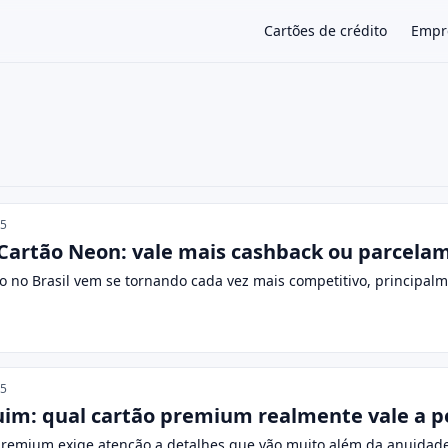
Cartões de crédito
Empr
×
25
 Cartão Neon: vale mais cashback ou parcelam
o no Brasil vem se tornando cada vez mais competitivo, principalm
25
uim: qual cartão premium realmente vale a 
premium exige atenção a detalhes que vão muito além da anuidade