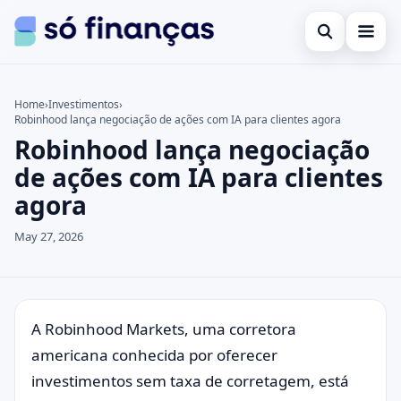
Open search
Cartões de crédito
Home
›
Investimentos
›
Robinhood lança negociação de ações com IA para clientes agora
Search the site
Empréstimos
×
Robinhood lança negociação
Search for:
Investimentos
de ações com IA para clientes
agora
Press Enter to search or ESC to close.
May 27, 2026
A Robinhood Markets, uma corretora
americana conhecida por oferecer
investimentos sem taxa de corretagem, está