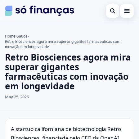
Open search
Cartões de crédito
Home
›
Saude
›
Retro Biosciences agora mira superar gigantes farmacêuticas com
Search the site
Empréstimos
×
inovação em longevidade
Retro Biosciences agora mira
Search for:
Investimentos
superar gigantes
Press Enter to search or ESC to close.
farmacêuticas com inovação
em longevidade
May 25, 2026
A startup californiana de biotecnologia Retro
Biosciences, financiada pelo CEO da OpenAI,