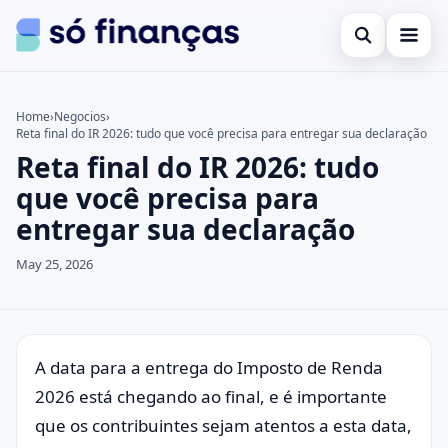
Open search
Cartões de crédito
Home
›
Negocios
›
Reta final do IR 2026: tudo que você precisa para entregar sua declaração
Search the site
Empréstimos
×
Reta final do IR 2026: tudo
Search for:
Investimentos
que você precisa para
entregar sua declaração
Press Enter to search or ESC to close.
May 25, 2026
A data para a entrega do Imposto de Renda
2026 está chegando ao final, e é importante
que os contribuintes sejam atentos a esta data,