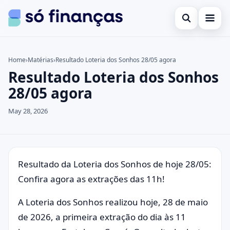
Open search
Cartões de crédito
Home
›
Matérias
›
Resultado Loteria dos Sonhos 28/05 agora
Resultado Loteria dos Sonhos
Search the site
Empréstimos
×
28/05 agora
Search for:
Investimentos
May 28, 2026
Press Enter to search or ESC to close.
Resultado da Loteria dos Sonhos de hoje 28/05:
Confira agora as extrações das 11h!
A Loteria dos Sonhos realizou hoje, 28 de maio
de 2026, a primeira extração do dia às 11