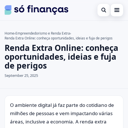
Open search
Cartões de crédito
Home
›
Empreendedorismo e Renda Extra
›
Renda Extra Online: conheça oportunidades, ideias e fuja de perigos
Search the site
Empréstimos
×
Renda Extra Online: conheça
Search for:
Investimentos
oportunidades, ideias e fuja
de perigos
Press Enter to search or ESC to close.
September 25, 2025
O ambiente digital já faz parte do cotidiano de
milhões de pessoas e vem impactando várias
áreas, inclusive a economia. A renda extra