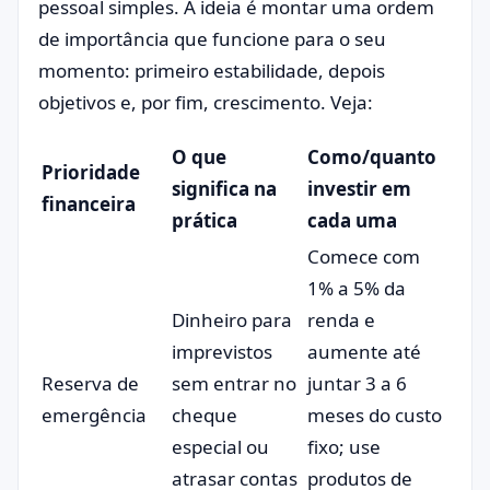
pessoal simples. A ideia é montar uma ordem
de importância que funcione para o seu
momento: primeiro estabilidade, depois
objetivos e, por fim, crescimento. Veja:
O que
Como/quanto
Prioridade
significa na
investir em
financeira
prática
cada uma
Comece com
1% a 5% da
Dinheiro para
renda e
imprevistos
aumente até
Reserva de
sem entrar no
juntar 3 a 6
emergência
cheque
meses do custo
especial ou
fixo; use
atrasar contas
produtos de