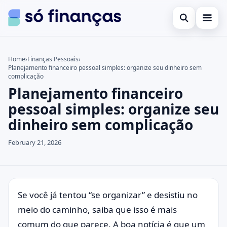
Open search
Cartões de crédito
Home
›
Finanças Pessoais
›
Planejamento financeiro pessoal simples: organize seu dinheiro sem
Search the site
Empréstimos
×
complicação
Planejamento financeiro
Search for:
Investimentos
pessoal simples: organize seu
Press Enter to search or ESC to close.
dinheiro sem complicação
February 21, 2026
Se você já tentou “se organizar” e desistiu no
meio do caminho, saiba que isso é mais
comum do que parece. A boa notícia é que um