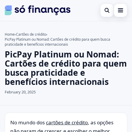
Open search
Cartões de crédito
Home
›
Cartões de crédito
›
PicPay Platinum ou Nomad: Cartões de crédito para quem busca
Search the site
Empréstimos
×
praticidade e benefícios internacionais
PicPay Platinum ou Nomad:
Search for:
Investimentos
Cartões de crédito para quem
Press Enter to search or ESC to close.
busca praticidade e
benefícios internacionais
February 20, 2025
No mundo dos
cartões de crédito
, as opções
não param de crescer, e escolher o melhor