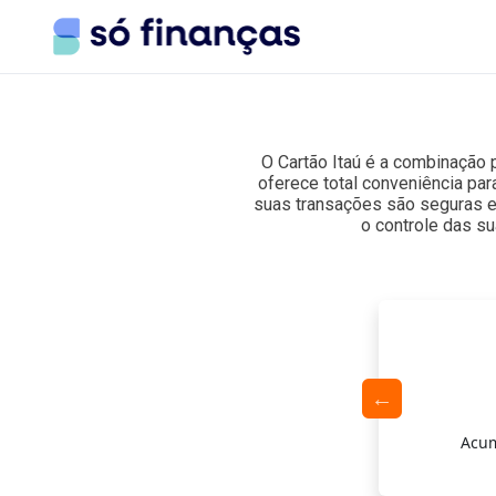
Search the site
O Cartão Itaú é a combinação p
oferece total conveniência par
Search for:
suas transações são seguras e 
o controle das s
Press Enter to search or ESC to close.
ios Exclusivos
s e vantagens em parceiros e eventos.
Acum