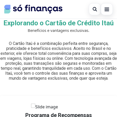
Open sear
Explorando o Cartão de Crédito Itaú
Cartões de crédito
Benefícios e vantagens exclusivas.
Search the site
×
Empréstimos
O Cartão Itaú é a combinação perfeita entre segurança,
Search for:
praticidade e benefícios exclusivos. Aceito no Brasil e no
Investimentos
exterior, ele oferece total conveniência para suas compras, seja
em viagens, lojas físicas ou online. Com tecnologia avançada de
Press Enter to search or ESC to close.
proteção, suas transações são seguras e monitoradas em
tempo real, garantindo tranquilidade em cada uso. Com o Cartão
Itaú, você tem o controle das suas finanças e aproveita um
mundo de vantagens exclusivas, onde quer que esteja.
Programa de Recompensas