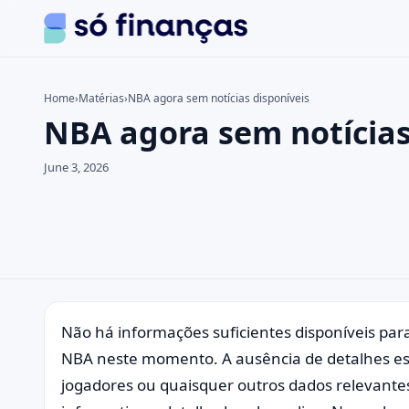
Home
›
Matérias
›
NBA agora sem notícias disponíveis
NBA agora sem notícias
Search the site
Search for:
June 3, 2026
Press Enter to search or ESC to close.
Não há informações suficientes disponíveis para 
NBA neste momento. A ausência de detalhes espe
jogadores ou quaisquer outros dados relevante