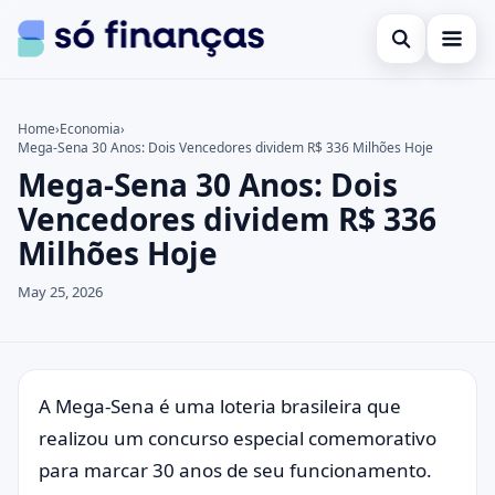
Open search
Cartões de crédito
Home
›
Economia
›
Mega-Sena 30 Anos: Dois Vencedores dividem R$ 336 Milhões Hoje
Search the site
Empréstimos
×
Mega-Sena 30 Anos: Dois
Search for:
Investimentos
Vencedores dividem R$ 336
Milhões Hoje
Press Enter to search or ESC to close.
May 25, 2026
A Mega-Sena é uma loteria brasileira que
realizou um concurso especial comemorativo
para marcar 30 anos de seu funcionamento.