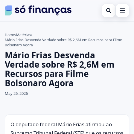
Open search
Cartões de crédito
Home
›
Matérias
›
Mário Frias Desvenda Verdade sobre R$ 2,6M em Recursos para Filme
Search the site
Empréstimos
×
Bolsonaro Agora
Mário Frias Desvenda
Search for:
Investimentos
Verdade sobre R$ 2,6M em
Press Enter to search or ESC to close.
Recursos para Filme
Bolsonaro Agora
May 26, 2026
O deputado federal Mário Frias afirmou ao
Supremo Tribunal Federal (STF) que os recursos