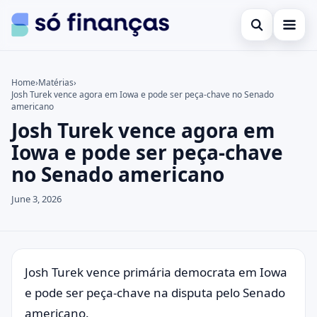
Open search
Cartões de crédito
Home
›
Matérias
›
Josh Turek vence agora em Iowa e pode ser peça-chave no Senado
Search the site
Empréstimos
×
americano
Josh Turek vence agora em
Search for:
Investimentos
Iowa e pode ser peça-chave
Press Enter to search or ESC to close.
no Senado americano
June 3, 2026
Josh Turek vence primária democrata em Iowa
e pode ser peça-chave na disputa pelo Senado
americano.