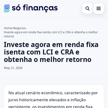
Open search
Cartões de crédito
Home
›
Negocios
›
Investe agora em renda fixa isenta com LCI e CRA e obtenha o melhor
Search the site
Empréstimos
×
retorno
Investe agora em renda fixa
Search for:
Investimentos
isenta com LCI e CRA e
Press Enter to search or ESC to close.
obtenha o melhor retorno
May 21, 2026
No atual cenário econômico, caracterizado por
juros historicamente elevados e inflação
persistente, os investimentos em renda fixa