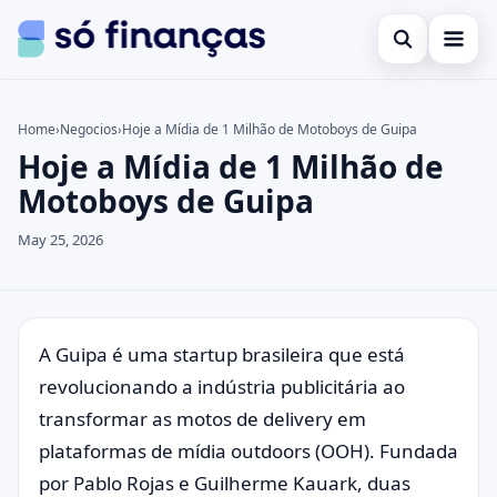
Open search
Cartões de crédito
Home
›
Negocios
›
Hoje a Mídia de 1 Milhão de Motoboys de Guipa
Hoje a Mídia de 1 Milhão de
Search the site
Empréstimos
×
Motoboys de Guipa
Search for:
Investimentos
May 25, 2026
Press Enter to search or ESC to close.
A Guipa é uma startup brasileira que está
revolucionando a indústria publicitária ao
transformar as motos de delivery em
plataformas de mídia outdoors (OOH). Fundada
por Pablo Rojas e Guilherme Kauark, duas