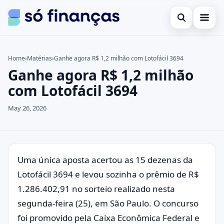
Open search
Cartões de crédito
Home
›
Matérias
›
Ganhe agora R$ 1,2 milhão com Lotofácil 3694
Ganhe agora R$ 1,2 milhão
Search the site
Empréstimos
×
com Lotofácil 3694
Search for:
Investimentos
May 26, 2026
Press Enter to search or ESC to close.
Uma única aposta acertou as 15 dezenas da
Lotofácil 3694 e levou sozinha o prêmio de R$
1.286.402,91 no sorteio realizado nesta
segunda-feira (25), em São Paulo. O concurso
foi promovido pela Caixa Econômica Federal e