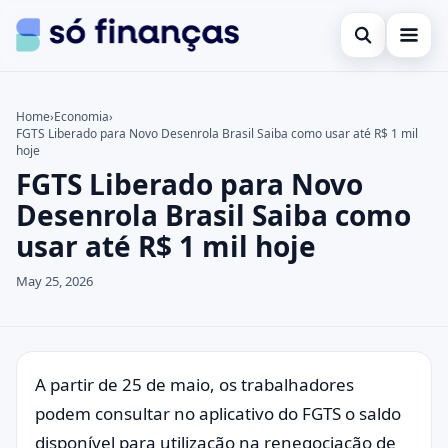
Open search
Cartões de crédito
Home
›
Economia
›
FGTS Liberado para Novo Desenrola Brasil Saiba como usar até R$ 1 mil
Search the site
Empréstimos
×
hoje
FGTS Liberado para Novo
Search for:
Investimentos
Desenrola Brasil Saiba como
Press Enter to search or ESC to close.
usar até R$ 1 mil hoje
May 25, 2026
A partir de 25 de maio, os trabalhadores
podem consultar no aplicativo do FGTS o saldo
disponível para utilização na renegociação de