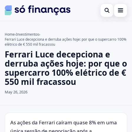
Open search
Cartões de crédito
Home
›
Investimentos
›
Ferrari Luce decepciona e derruba ações hoje: por que o supercarro 100%
Search the site
Empréstimos
×
elétrico de € 550 mil fracassou
Ferrari Luce decepciona e
Search for:
Investimentos
derruba ações hoje: por que o
Press Enter to search or ESC to close.
supercarro 100% elétrico de €
550 mil fracassou
May 26, 2026
As ações da Ferrari caíram quase 8% em uma
única sessão de negociação após a