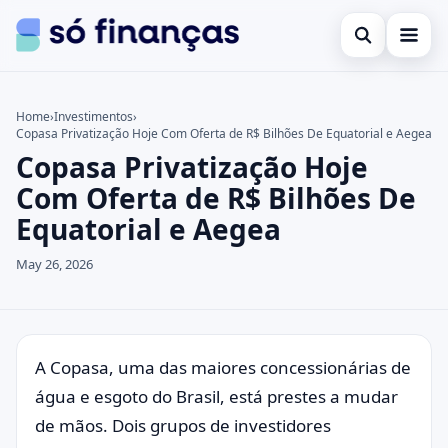
Open search
Cartões de crédito
Home
›
Investimentos
›
Copasa Privatização Hoje Com Oferta de R$ Bilhões De Equatorial e Aegea
Search the site
Empréstimos
×
Copasa Privatização Hoje
Search for:
Investimentos
Com Oferta de R$ Bilhões De
Equatorial e Aegea
Press Enter to search or ESC to close.
May 26, 2026
A Copasa, uma das maiores concessionárias de
água e esgoto do Brasil, está prestes a mudar
de mãos. Dois grupos de investidores