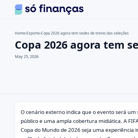
Home
›
Esporte
›
Copa 2026 agora tem sedes de treino das seleções
Copa 2026 agora tem se
Search the site
Search for:
May 25, 2026
Press Enter to search or ESC to close.
O cenário externo indica que o evento será um
público e uma ampla cobertura midiática. A FIF
Copa do Mundo de 2026 seja uma experiência in