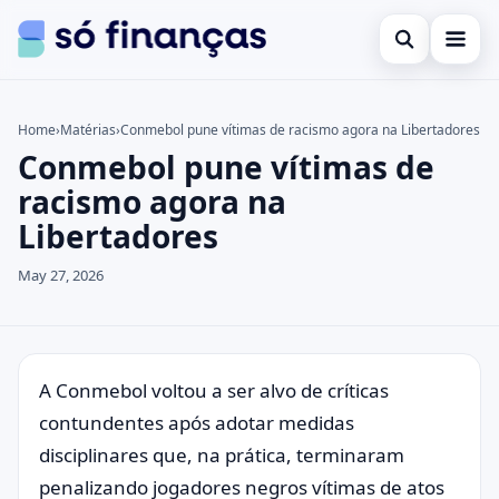
Open search
Cartões de crédito
Home
›
Matérias
›
Conmebol pune vítimas de racismo agora na Libertadores
Conmebol pune vítimas de
Search the site
Empréstimos
×
racismo agora na
Search for:
Investimentos
Libertadores
Press Enter to search or ESC to close.
May 27, 2026
A Conmebol voltou a ser alvo de críticas
contundentes após adotar medidas
disciplinares que, na prática, terminaram
penalizando jogadores negros vítimas de atos