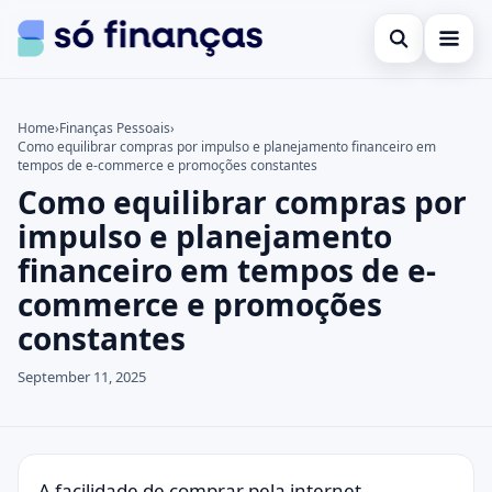
Open search
Cartões de crédito
Home
›
Finanças Pessoais
›
Como equilibrar compras por impulso e planejamento financeiro em
Search the site
Empréstimos
×
tempos de e-commerce e promoções constantes
Como equilibrar compras por
Search for:
Investimentos
impulso e planejamento
Press Enter to search or ESC to close.
financeiro em tempos de e-
commerce e promoções
constantes
September 11, 2025
A facilidade de comprar pela internet