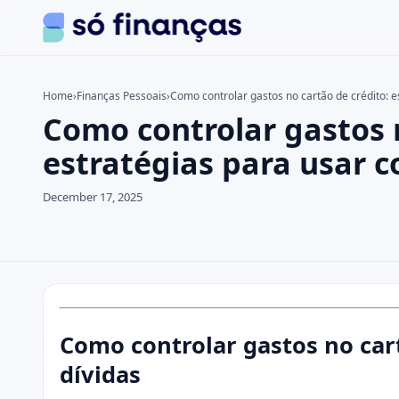
Home
›
Finanças Pessoais
›
Como controlar gastos no cartão de crédito: 
Como controlar gastos n
Search the site
Search for:
estratégias para usar 
Press Enter to search or ESC to close.
December 17, 2025
Como controlar gastos no cart
dívidas