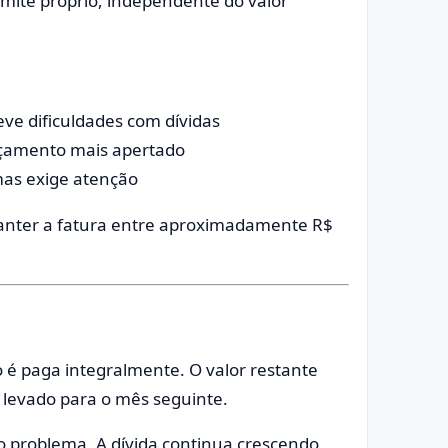
imite próprio, independente do valor
eve dificuldades com dívidas
rçamento mais apertado
mas exige atenção
anter a fatura entre aproximadamente R$
o é paga integralmente. O valor restante
 levado para o mês seguinte.
o problema. A dívida continua crescendo