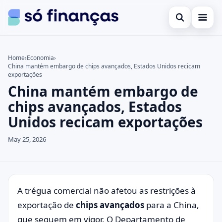
Open search
Cartões de crédito
Home
›
Economia
›
China mantém embargo de chips avançados, Estados Unidos recicam
Search the site
Empréstimos
×
exportações
China mantém embargo de
Search for:
Investimentos
chips avançados, Estados
Press Enter to search or ESC to close.
Unidos recicam exportações
May 25, 2026
A trégua comercial não afetou as restrições à
exportação de
chips avançados
para a China,
que seguem em vigor. O Departamento de