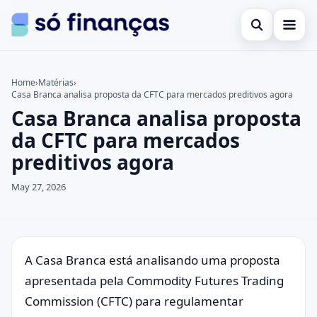
Open search
Cartões de crédito
Home
›
Matérias
›
Casa Branca analisa proposta da CFTC para mercados preditivos agora
Search the site
Empréstimos
×
Casa Branca analisa proposta
Search for:
Investimentos
da CFTC para mercados
preditivos agora
Press Enter to search or ESC to close.
May 27, 2026
A Casa Branca está analisando uma proposta
apresentada pela Commodity Futures Trading
Commission (CFTC) para regulamentar