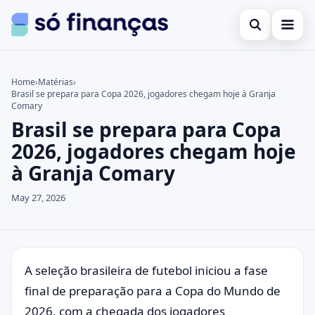
Open search
Cartões de crédito
Home
›
Matérias
›
Brasil se prepara para Copa 2026, jogadores chegam hoje à Granja
Search the site
Empréstimos
×
Comary
Brasil se prepara para Copa
Search for:
Investimentos
2026, jogadores chegam hoje
Press Enter to search or ESC to close.
à Granja Comary
May 27, 2026
A seleção brasileira de futebol iniciou a fase
final de preparação para a Copa do Mundo de
2026, com a chegada dos jogadores