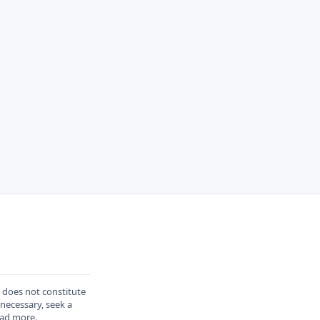
d does not constitute
 necessary, seek a
ad more
.