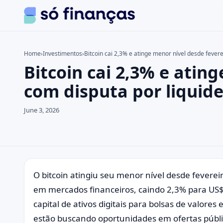
Home
›
Investimentos
›
Bitcoin cai 2,3% e atinge menor nível desde fevere
Bitcoin cai 2,3% e atin
Search the site
Search for:
com disputa por liquide
Press Enter to search or ESC to close.
June 3, 2026
O bitcoin atingiu seu menor nível desde fevere
em mercados financeiros, caindo 2,3% para US$ 
capital de ativos digitais para bolsas de valore
estão buscando oportunidades em ofertas públic